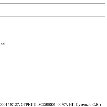
роки
590601440127, ОГРНИП: 305590601400707. ИП Путенков С.В.)