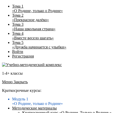
Тема 1
«О Родине, только о Родине»
Тема 2
«Прекрасное далёко»
Тема 3
«Наша школьная страна»
Тема 4
«Вместе весело шагать»
Тема 5
«Дружба начинается с улыбки»
Войти
Регистрация
1-4+ классы
Меню
Закрыть
Краткосрочные курсы:
Модуль 1
«О Родине, только о Родине»
Методические материалы
Краткосрочный курс «О Родине. Только о Родине.»