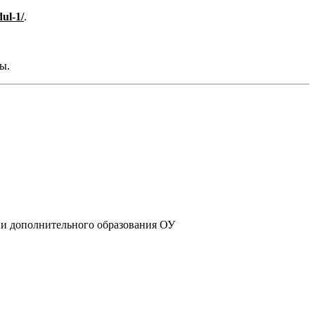
dul-1/
.
аты.
 и дополнительного образования ОУ