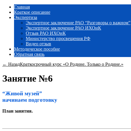
Главная
Краткое описание
Экспертиза
Экспертное заключение РАО “Разговоры о важном”
Экспертное заключение РАО ИХОиК
Отзыв РАО ИХОиК
Министерство просвещения РФ
Видео отзыв
Методическое пособие
Обратная связь
← Назад
Краткосрочный курс «О Родине. Только о Родине.»
Занятие №6
“Живой музей”
начинаем подготовку
План занятия.