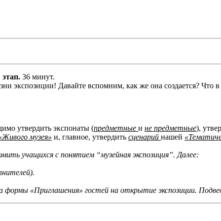
 этап.
36 минут.
зни экспозиции! Давайте вспомним, как же она создается? Что в
имо утвердить экспонаты (
предметные
и
не предметные
), утв
«Живого музея»
и, главное, утвердить
сценарий
нашей
«Тематиче
омить учащихся с понятием
“музейная экспозиция”. Далее:
лнителей).
а формы «Приглашения» гостей на открытие экспозиции.
Подве