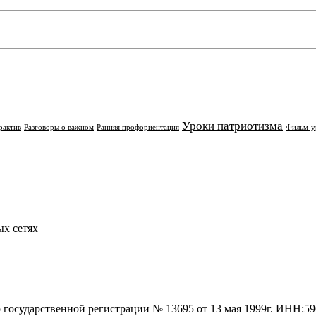
Уроки патриотизма
рактив
Разговоры о важном
Ранняя профориентация
Фильм-у
х сетях
о государственной регистрации № 13695 от 13 мая 1999г. ИНН: