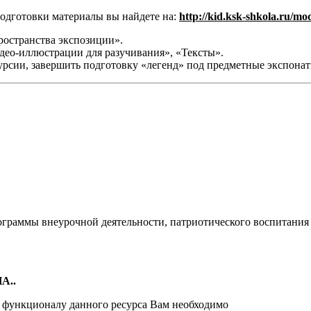
 подготовки материалы вы найдете на:
http://kid.ksk-shkola.ru/mo
ространства экспозиции».
део-иллюстрации для разучивания», «Тексты».
урсии, завершить подготовку «легенд» под предметные экспон
ограммы внеурочной деятельности, патриотического воспитания
А..
и функционалу данного ресурса Вам необходимо