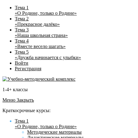
Тема 1
«О Родине, только о Родине»
Тема 2
«Прекрасное далёко»
Тема 3
«Наша школьная страна»
Тема 4
«Вместе весело шагать»
Тема 5
«Дружба начинается с улыбки»
Войти
Регистрация
1-4+ классы
Меню
Закрыть
Краткосрочные курсы:
Тема 1
«О Родине, только о Родине»
Методические материалы
Дидактические материалы