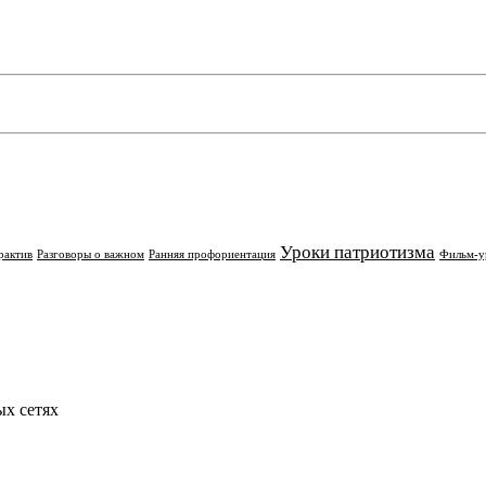
Уроки патриотизма
рактив
Разговоры о важном
Ранняя профориентация
Фильм-у
х сетях