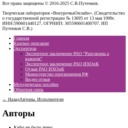
Все права защищены © 2016-2025 С.В.Путенков.
Творческая лаборатория «ВнеурочкаОнлайн». (Свидетельство
о государственной регистрации № 13695 от 13 мая 1999г.
ИНН:590601440127, ОГРНИП: 305590601400707. ИП
Путенков С.В.)
Главная
Краткое описание
Экспертиза
Экспертное заключение РАО “Разговоры о
важном”
Экспертное заключение РАО ИХОиК
Отзыв РАО ИХОиК
Министерство просвещения РФ
Видео отзыв
Методическое пособие
Обратная связь
← Назад
Авторы. Исполнители
Авторы
Кабы не было зимы