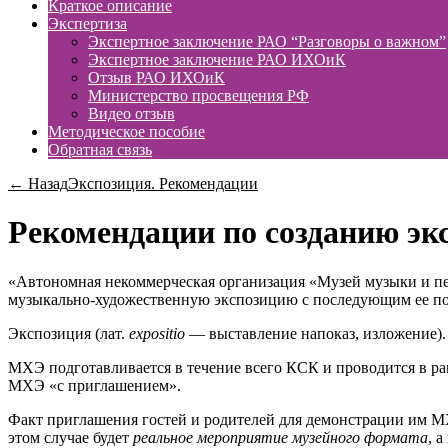
Краткое описание
Экспертиза
Экспертное заключение РАО “Разговоры о важном”
Экспертное заключение РАО ИХОиК
Отзыв РАО ИХОиК
Министерство просвещения РФ
Видео отзыв
Методическое пособие
Обратная связь
← Назад
Экспозиция. Рекомендации
Рекомендации по созданию эк
«Автономная некоммерческая организация «Музей музыки и пес
музыкально-художественную экспозицию с последующим ее пок
Экспозиция (лат.
expositio
— выставление напоказ, изложение).
МХЭ подготавливается в течение всего КСК и проводится в ра
МХЭ «с приглашением».
Факт приглашения гостей и родителей для демонстрации им МХ
этом случае будет
реальное мероприятие музейного формата
, 