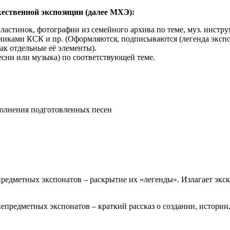
ественной экспозиции (далее МХЭ):
астинок, фотографии из семейного архива по теме, муз. инструм
никами КСК и пр. (Оформляются, подписываются (легенда экспо
ак отдельные её элементы).
сни или музыка) по соответствующей теме.
полнения подготовленных песен
едметных экспонатов – раскрытие их «легенды». Излагает экск
предметных экспонатов – краткий рассказ о создании, истории, 