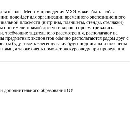
ой для школы. Местом проведения МХЭ может быть любая
ении подойдет для организации временного экспозиционного
кальной плоскости (витрины, планшеты, стенды, стеллажи),
бы они имели прямой доступ и хорошо просматривались.
ии, требующие тщательного рассмотрения, располагают на
ы предметных экспонатов обычно располагаются рядом друг с
онаты будут иметь «легенду», т.е. будут подписаны и пояснены
сантами, а также очень поможет экскурсоводу при проведении
 и дополнительного образования ОУ