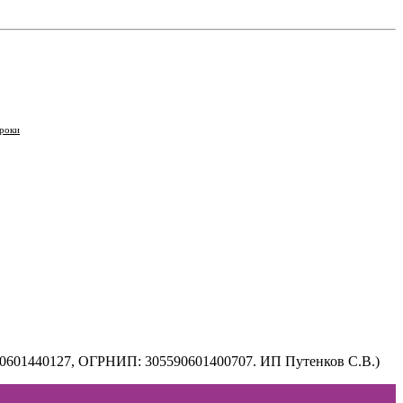
роки
590601440127, ОГРНИП: 305590601400707. ИП Путенков С.В.)