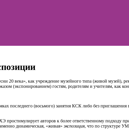
спозиции
ни 20 века», как учреждение музейного типа (живой музей), р
азом (экспонированием) гостям, родителям и учителям, как ко
мках последнего (восьмого) занятия КСК либо без приглашения
Э простимулирует авторов к более ответственному подходу при
а именно динамическая, «живая»
экспозиция
, что по структуре У