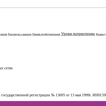
Уроки патриотизма
рактив
Разговоры о важном
Ранняя профориентация
Фильм-у
х сетях
о государственной регистрации № 13695 от 13 мая 1999г. ИНН: