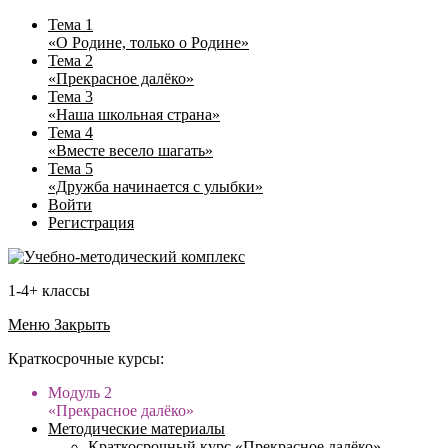
Тема 1
«О Родине, только о Родине»
Тема 2
«Прекрасное далёко»
Тема 3
«Наша школьная страна»
Тема 4
«Вместе весело шагать»
Тема 5
«Дружба начинается с улыбки»
Войти
Регистрация
1-4+ классы
Меню
Закрыть
Краткосрочные курсы:
Модуль 2
«Прекрасное далёко»
Методические материалы
Краткосрочный курс «Прекрасное далёко»