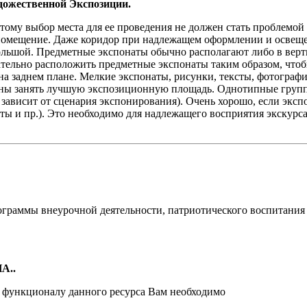
дожественной Экспозиции.
этому выбор места для ее проведения не должен стать проблем
 помещение. Даже коридор при надлежащем оформлении и освещ
льшой. Предметные экспонаты обычно располагают либо в верти
ательно расположить предметные экспонаты таким образом, что
на заднем плане. Мелкие экспонаты, рисунки, тексты, фотограф
жны занять лучшую экспозиционную площадь. Однотипные групп
 зависит от сценария экспонирования). Очень хорошо, если эксп
кты и пр.). Это необходимо для надлежащего восприятия экскур
ограммы внеурочной деятельности, патриотического воспитания
А..
и функционалу данного ресурса Вам необходимо