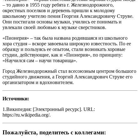
– то давно в 1955 году ребята г. Железнодорожного,
окрестных поселков и деревень пришли к молодому
школьному учителю пения Георгия Александровичу Струве.
Они постигали основы музыки, учились ее понимать и
увлекали своей любовью к музыке сверстников.
«Пионерия» – так была названа родившаяся из школьного
хора студия – вскоре завоевала широкую известность. По ее
образцу и пользуясь ее опытом, стали возникать хоровые
студии, действующие, как и «Пионерия», по принципу:
«Научился сам – научи товарища».
Город Железнодорожный стал всесоюзным центром большого
студийного движения, а Георгий Александрович Струве его
организатором и вдохновителем.
Источники:
1.Википедия: [Электронный ресурс]. URL:
https://ru.wikipedia.org/.
Пожалуйста, поделитесь с коллегами: