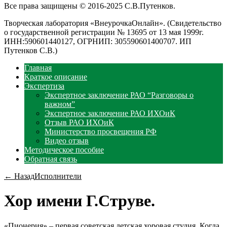
Все права защищены © 2016-2025 С.В.Путенков.
Творческая лаборатория «ВнеурочкаОнлайн». (Свидетельство
о государственной регистрации № 13695 от 13 мая 1999г.
ИНН:590601440127, ОГРНИП: 305590601400707. ИП
Путенков С.В.)
Главная
Краткое описание
Экспертиза
Экспертное заключение РАО “Разговоры о
важном”
Экспертное заключение РАО ИХОиК
Отзыв РАО ИХОиК
Министерство просвещения РФ
Видео отзыв
Методическое пособие
Обратная связь
← Назад
Исполнители
Хор имени Г.Струве.
«Пионерия» – первая советская детская хоровая студия. Когда