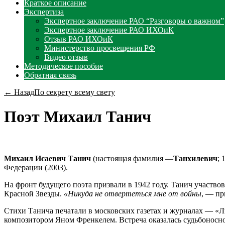
Краткое описание
Экспертиза
Экспертное заключение РАО “Разговоры о важном”
Экспертное заключение РАО ИХОиК
Отзыв РАО ИХОиК
Министерство просвещения РФ
Видео отзыв
Методическое пособие
Обратная связь
← Назад
По секрету всему свету
Поэт Михаил Танич
Михаил Исаевич Танич
(настоящая фамилия —
Танхилевич
; 
Федерации (2003).
На фронт будущего поэта призвали в 1942 году. Танич участво
Красной Звезды.
«Никуда не отвертеться мне от войны
, — пр
Стихи Танича печатали в московских газетах и журналах — «Л
композитором Яном Френкелем. Встреча оказалась судьбоносно