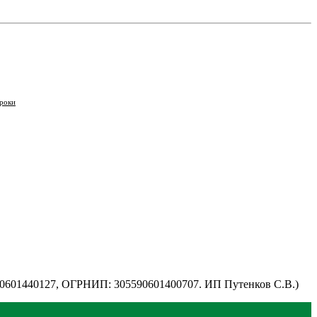
роки
590601440127, ОГРНИП: 305590601400707. ИП Путенков С.В.)