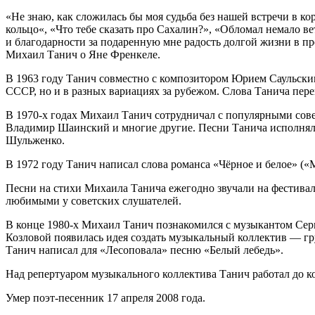
«Не знаю, как сложилась бы моя судьба без нашей встречи в
кольцо«, «Что тебе сказать про Сахалин?», «Обломал немало в
и благодарности за подаренную мне радость долгой жизни в п
Михаил Танич о Яне Френкеле.
В 1963 году Танич совместно с композитором Юрием Саульски
СССР, но и в разных вариациях за рубежом. Слова Танича пер
В 1970-х годах Михаил Танич сотрудничал с популярными сов
Владимир Шаинский и многие другие. Песни Танича исполняли
Шульженко.
В 1972 году Танич написал слова романса «Чёрное и белое» (
Песни на стихи Михаила Танича ежегодно звучали на фестивале
любимыми у советских слушателей.
В конце 1980-х Михаил Танич познакомился с музыкантом Серг
Козловой появилась идея создать музыкальный коллектив — гр
Танич написал для «Лесоповала» песню «Белый лебедь».
Над репертуаром музыкального коллектива Танич работал до ко
Умер поэт-песенник 17 апреля 2008 года.