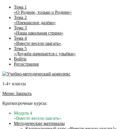
Тема 1
«О Родине, только о Родине»
Тема 2
«Прекрасное далёко»
Тема 3
«Наша школьная страна»
Тема 4
«Вместе весело шагать»
Тема 5
«Дружба начинается с улыбки»
Войти
Регистрация
1-4+ классы
Меню
Закрыть
Краткосрочные курсы:
Модуль 4
«Вместе весело шагать»
Методические материалы
Краткосрочный курс «Вместе весело шагать!»