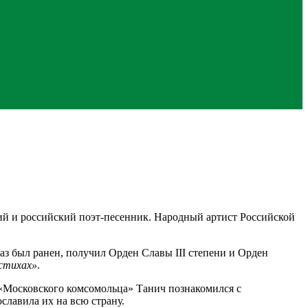
кий и российский поэт-песенник. Народный артист Российской
раз был ранен, получил Орден Славы III степени и Орден
 стихах»
.
 «Московского комсомольца» Танич познакомился с
славила их на всю страну.