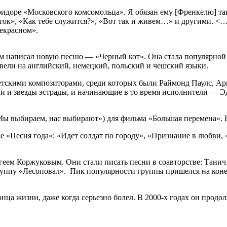
 коридоре «Московского комсомольца». Я обязан ему [Френкелю]
еток», «Как тебе служится?», «Вот так и живем…» и другими. <…
рекрасном».
м написал новую песню — «Черный кот». Она стала популярной
евели на английский, немецкий, польский и чешский языки.
етскими композиторами, среди которых были Раймонд Паулс, А
 и звезды эстрады, и начинающие в то время исполнители — Э
«Мы выбираем, нас выбирают») для фильма «Большая перемена».
 «Песня года»: «Идет солдат по городу», «Признание в любви, 
еем Коржуковым. Они стали писать песни в соавторстве: Танич
уппу «Лесоповал». Пик популярности группы пришелся на конец
нца жизни, даже когда серьезно болел. В 2000-х годах он продо