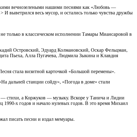
 такими вечнозелеными нашими песнями как «Любовь —
> И выветрился весь мусор, и остались только чувства дружбы
 не только в классическом исполнении Тамары Миансаровой в
ркадий Островский, Эдуард Колмановский, Оскар Фельцман,
дита Пьеха, Алла Пугачева, Людмила Зыкина и Клавдия
 Песня стала визитной карточкой «Большой перемены».
«На дальней станции сойду», «Погода в доме» стали
 — стихи, а Коржуков — музыку. Вскоре у Танича и Лидии
 1990-х годов и начало нулевых годов. В это время Михаил
лжал писать песни и издал мемуары.