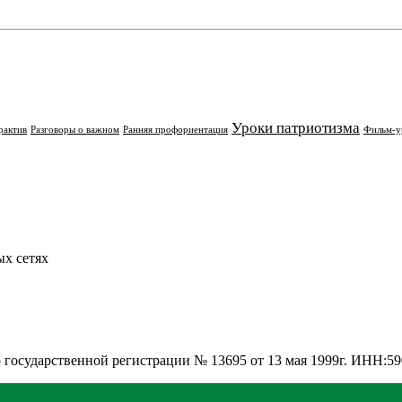
Уроки патриотизма
рактив
Разговоры о важном
Ранняя профориентация
Фильм-у
х сетях
о государственной регистрации № 13695 от 13 мая 1999г. ИНН: