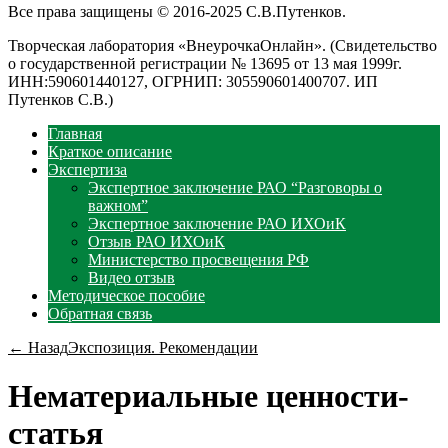
Все права защищены © 2016-2025 С.В.Путенков.
Творческая лаборатория «ВнеурочкаОнлайн». (Свидетельство
о государственной регистрации № 13695 от 13 мая 1999г.
ИНН:590601440127, ОГРНИП: 305590601400707. ИП
Путенков С.В.)
Главная
Краткое описание
Экспертиза
Экспертное заключение РАО “Разговоры о
важном”
Экспертное заключение РАО ИХОиК
Отзыв РАО ИХОиК
Министерство просвещения РФ
Видео отзыв
Методическое пособие
Обратная связь
← Назад
Экспозиция. Рекомендации
Нематериальные ценности-
статья