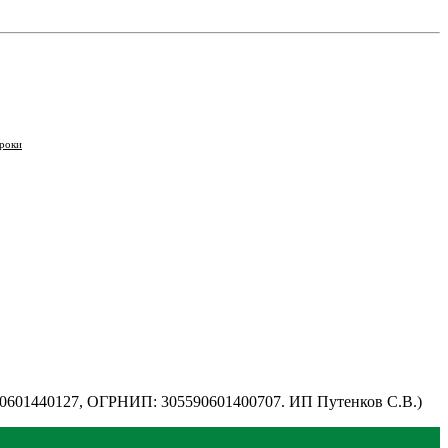
роки
590601440127, ОГРНИП: 305590601400707. ИП Путенков С.В.)