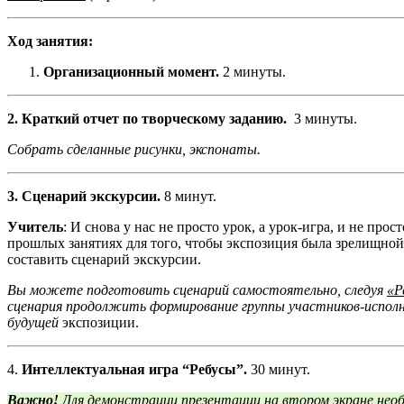
Ход заняти
Организационный момент.
2 минуты.
2. Краткий отчет по творческому заданию.
3 минут
Собрать сделанные рисунки, экспонаты.
3. Сценарий экскурсии.
8 минут.
Учитель
: И снова у нас не просто урок, а урок-игра, и не пр
прошлых занятиях для того, чтобы экспозиция была зрелищной
составить сценарий экск
Вы можете подготовить сценарий самостоятельно, следуя
«Р
сценария продолжить формирование группы участников-исполн
будущей
экспозици
4.
Интеллектуальная игра “Ребусы”.
30 минут.
Важно!
Для демонстрации презентации на втором экране необ