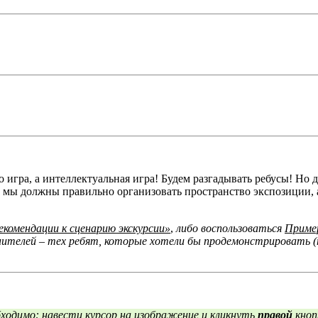
я:
ы.
осто игра, а интеллектуальная игра! Будем разгадывать ребусы! Н
 мы должны правильно организовать пространство экспозиции, 
урсии.
екомендации к сценарию экскурсии»
,
либо воспользоваться
Приме
ителей – тех ребят, которые хотели бы продемонстрировать (п
и.
ходимо: навести курсор на изображение и кликнуть
правой
кноп