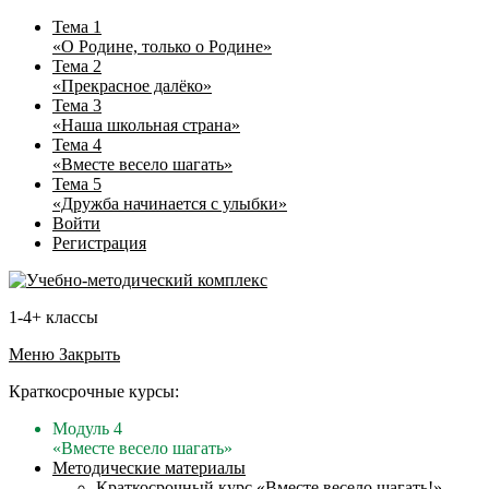
Тема 1
«О Родине, только о Родине»
Тема 2
«Прекрасное далёко»
Тема 3
«Наша школьная страна»
Тема 4
«Вместе весело шагать»
Тема 5
«Дружба начинается с улыбки»
Войти
Регистрация
1-4+ классы
Меню
Закрыть
Краткосрочные курсы:
Модуль 4
«Вместе весело шагать»
Методические материалы
Краткосрочный курс «Вместе весело шагать!»