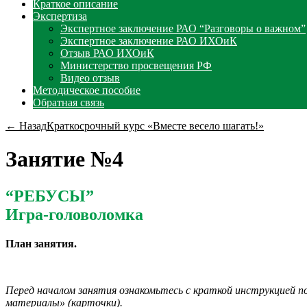
Краткое описание
Экспертиза
Экспертное заключение РАО “Разговоры о важном”
Экспертное заключение РАО ИХОиК
Отзыв РАО ИХОиК
Министерство просвещения РФ
Видео отзыв
Методическое пособие
Обратная связь
← Назад
Краткосрочный курс «Вместе весело шагать!»
Занятие №4
“РЕБУСЫ”
Игра-головоломка
План занятия.
Перед началом занятия ознакомьтесь с краткой инструкцией п
материалы»
(карточки).