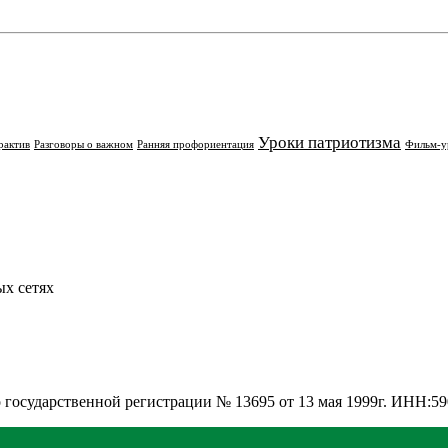
Уроки патриотизма
рактив
Разговоры о важном
Ранняя профориентация
Фильм-у
х сетях
о государственной регистрации № 13695 от 13 мая 1999г. ИНН: