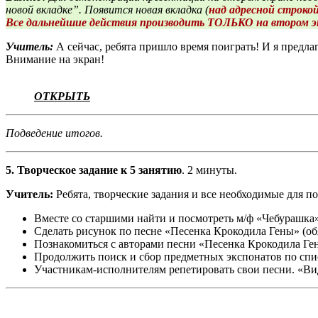
новой вкладке”. Появится новая вкладка (
над адресной строко
Все дальнейшие действия производить ТОЛЬКО на втором э
Учитель:
А сейчас, ребята пришло время поиграть! И я предл
Внимание на экран!
ОТКРЫТЬ
Подведение итогов.
5.
Творческое задание к 5 занятию
. 2 минуты.
Учитель:
Ребята, творческие задания и все необходимые для п
Вместе со старшими найти и посмотреть м/ф «Чебурашка
Сделать рисунок по песне «Песенка Крокодила Гены» (об
Познакомиться с авторами песни «Песе
Продолжить поиск и сбор предметных экспонатов по с
Участникам-исполнителям репетировать свои песни. 