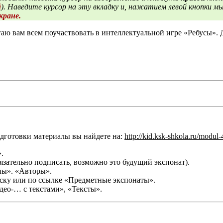
й
). Наведите курсор на эту вкладку и, нажатием левой кнопки м
кране.
агаю вам всем поучаствовать в интеллектуальной игре «Ребусы».
одготовки материалы вы найдете на:
http://kid.ksk-shkola.ru/modul-
».
язательно подписать, возможно это будущий экспонат).
нка Крокодила Гены». «Авторы».
писку или по ссылке «Предметные экспонаты».
«Видео-… с текстами», «Тексты».