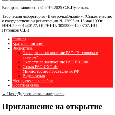
Все права защищены © 2016-2025 С.В.Путенков.
Творческая лаборатория «ВнеурочкаОнлайн». (Свидетельство
о государственной регистрации № 13695 от 13 мая 1999г.
ИНН:590601440127, ОГРНИП: 305590601400707. ИП
Путенков С.В.)
Главная
Краткое описание
Экспертиза
Экспертное заключение РАО “Разговоры о
важном”
Экспертное заключение РАО ИХОиК
Отзыв РАО ИХОиК
Министерство просвещения РФ
Видео отзыв
Методическое пособие
Обратная связь
← Назад
Дидактические материалы
Приглашение на открытие