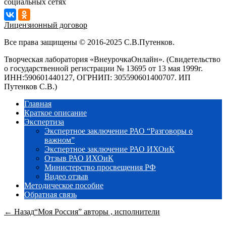
социальных сетях
Лицензионный договор
Все права защищены © 2016-2025 С.В.Путенков.
Творческая лаборатория «ВнеурочкаОнлайн». (Свидетельство
о государственной регистрации № 13695 от 13 мая 1999г.
ИНН:590601440127, ОГРНИП: 305590601400707. ИП
Путенков С.В.)
Главная
Краткое описание
Экспертиза
Экспертное заключение РАО “Разговоры о
важном”
Экспертное заключение РАО ИХОиК
Отзыв РАО ИХОиК
Министерство просвещения РФ
Видео отзыв
Методическое пособие
Обратная связь
← Назад
“Моя Россия” авторы , исполнители