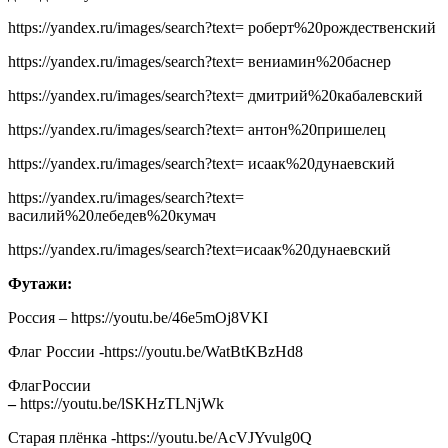
https://yandex.ru/images/search?text= роберт%20рождественский
https://yandex.ru/images/search?text= вениамин%20баснер
https://yandex.ru/images/search?text= дмитрий%20кабалевский
https://yandex.ru/images/search?text= антон%20пришелец
https://yandex.ru/images/search?text= исаак%20дунаевский
https://yandex.ru/images/search?text=
василий%20лебедев%20кумач
https://yandex.ru/images/search?text=исаак%20дунаевский
Футажи:
Россия – https://youtu.be/46e5mOj8VKI
Флаг России -https://youtu.be/WatBtKBzHd8
ФлагРоссии
–
https://youtu.be/lSKHzTLNjWk
Старая плёнка -https://youtu.be/AcVJYvulg0Q