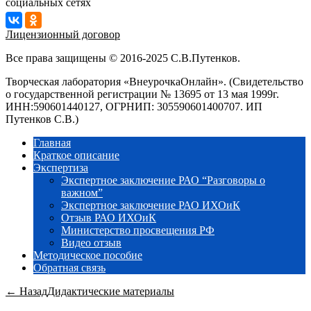
социальных сетях
Лицензионный договор
Все права защищены © 2016-2025 С.В.Путенков.
Творческая лаборатория «ВнеурочкаОнлайн». (Свидетельство
о государственной регистрации № 13695 от 13 мая 1999г.
ИНН:590601440127, ОГРНИП: 305590601400707. ИП
Путенков С.В.)
Главная
Краткое описание
Экспертиза
Экспертное заключение РАО “Разговоры о
важном”
Экспертное заключение РАО ИХОиК
Отзыв РАО ИХОиК
Министерство просвещения РФ
Видео отзыв
Методическое пособие
Обратная связь
← Назад
Дидактические материалы