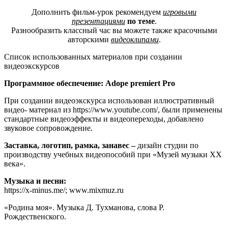
Дополнить фильм-урок рекомендуем
игровыми
презентациями
по теме
.
Разнообразить классный час вы можете также красочными
авторскими
видеоклипами
.
Список использованных материалов при создании
видеоэкскурсов
Программное обеспечение: Adope premiert Pro
При создании видеоэкскурса использован иллюстративный
видео- материал из https://www.youtube.com/, были применены
стандартные видеоэффекты и видеопереходы, добавлено
звуковое сопровождение.
Заставка, логотип, рамка, занавес –
дизайн студии по
производству учебных видеопособий при «Музей музыки ХХ
века».
Музыка и песни:
https://x-minus.me/; www.mixmuz.ru
«Родина моя». Музыка Д. Тухманова, слова Р.
Рождественского.