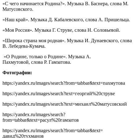
«С чего начинается Родина?». Музыка В. Баснера, слова М.
Матусовского.
«Наш край». Музыка Д. Кабалевского, слова А. Пришельца.
«Моя Россия». Музыка Г. Струве, слова Н. Соловьевой.
«Широка страна моя родная». Музыка И. Дунаевского, слова
В. Лебедева-Кумача.
«О Родине, только о Родине». Музыка А.
Пахмутовой, слова Р. Гамзатова.
Фотографии:
https://yandex.ru/images/search?from=tabbar&text=пахмутова
https://yandex.ru/images/search?text=георгий%20струве
https://yandex.ru/images/search?text=михаил%20матусовский
https://yandex.ru/images/search?
from=tabbar&text=расул%20гамзатов
https://yandex.ru/images/search?from=tabbar&text=
давид%20тухманов