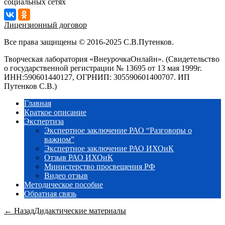
социальных сетях
Лицензионный договор
Все права защищены © 2016-2025 С.В.Путенков.
Творческая лаборатория «ВнеурочкаОнлайн». (Свидетельство
о государственной регистрации № 13695 от 13 мая 1999г.
ИНН:590601440127, ОГРНИП: 305590601400707. ИП
Путенков С.В.)
Главная
Краткое описание
Экспертиза
Экспертное заключение РАО “Разговоры о
важном”
Экспертное заключение РАО ИХОиК
Отзыв РАО ИХОиК
Министерство просвещения РФ
Видео отзыв
Методическое пособие
Обратная связь
← Назад
Дидактические материалы