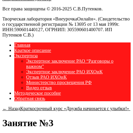
Все права защищены © 2016-2025 С.В.Путенков.
Творческая лаборатория «ВнеурочкаОнлайн». (Свидетельство
о государственной регистрации № 13695 от 13 мая 1999г.
ИНН:590601440127, ОГРНИП: 305590601400707. ИП
Путенков С.В.)
Главная
Краткое описание
Экспертиза
Экспертное заключение РАО “Разговоры о
важном”
Экспертное заключение РАО ИХОиК
Отзыв РАО ИХОиК
Министерство просвещения РФ
Видео отзыв
Методическое пособие
Обратная связь
← Назад
Краткосрочный курс «Дружба начинается с улыбки!»
Занятие №3