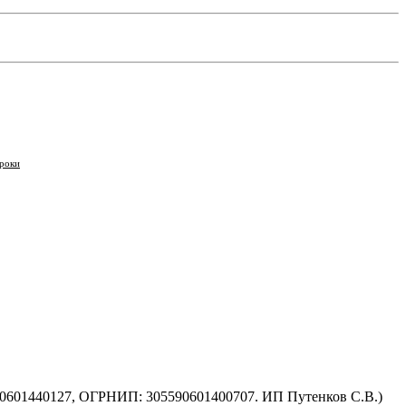
роки
590601440127, ОГРНИП: 305590601400707. ИП Путенков С.В.)