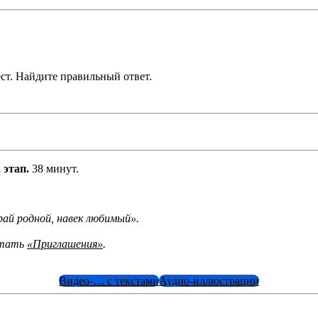
ест. Найдите правильный ответ.
 этап.
38 минут.
рай родной, навек любимый».
атать
«Приглашения»
.
Видео-… с текстами
Аудио-иллюстрации