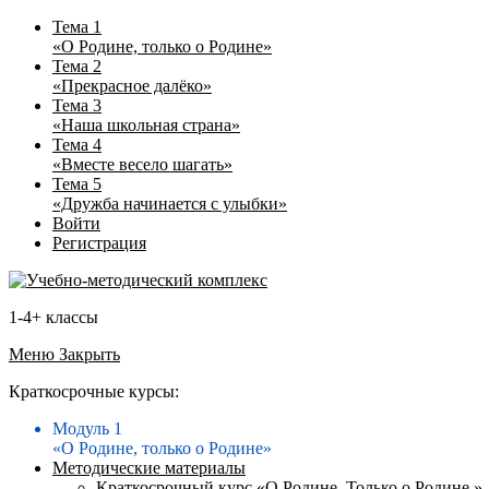
Тема 1
«О Родине, только о Родине»
Тема 2
«Прекрасное далёко»
Тема 3
«Наша школьная страна»
Тема 4
«Вместе весело шагать»
Тема 5
«Дружба начинается с улыбки»
Войти
Регистрация
1-4+ классы
Меню
Закрыть
Краткосрочные курсы:
Модуль 1
«О Родине, только о Родине»
Методические материалы
Краткосрочный курс «О Родине. Только о Родине.»