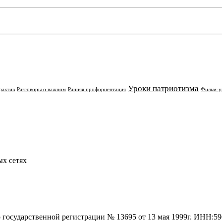
Уроки патриотизма
рактив
Разговоры о важном
Ранняя профориентация
Фильм-у
х сетях
о государственной регистрации № 13695 от 13 мая 1999г. ИНН: