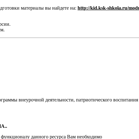
одготовки материалы вы найдете на:
http://kid.ksk-shkola.ru/modu
енарий экскурсии.
ям.
ограммы внеурочной деятельности, патриотического воспитания
А..
и функционалу данного ресурса Вам необходимо