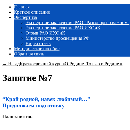
Главная
Краткое описание
Экспертиза
Экспертное заключение РАО “Разговоры о важном”
Экспертное заключение РАО ИХОиК
Отзыв РАО ИХОиК
Министерство просвещения РФ
Видео отзыв
Методическое пособие
Обратная связь
← Назад
Краткосрочный курс «О Родине. Только о Родине.»
Занятие №7
“Край родной, навек любимый…”
Продолжаем подготовку
План занятия.