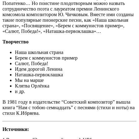
Попатенко… Но поистине плодотворным можно назвать
сотрудничество поэта с лауреатом премии Ленинского
комсомола композитором Ю. Чичковым. Вместе ими созданы
такие популярные пионерские песни, как «Наша школьная
страна», «Посвящение», «Берем с коммунистов пример»,
«Салют, Победа!», «Наташка-первоклашка»…
Творчество
Наша школьная страна
Берем с коммунистов пример
Салют, Победа!
Идем дорогой Ленина
Наташка-первоклашка
Мы на марше
Клятва Орлёнка
и др.
В 1981 году в издательстве “Советский композитор” вышла
книга “Нам с тобою семнадцать” с песнями (стихи и ноты) на
стихи К.Ибряева.
Источники: