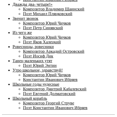
Дважды два- четыре!»
Композитор Владимир Шаинский
Поэт Михаил Пляцковский
Звенит звонок
Композитор Юрий Чичков
Поэт Петр Синявский
Из чего же
Композитор Юрий Чичков
Поэт Яков Халецкий
Ровесницы, ровесники
Композитор Аркадий Островский
Поэт Иосиф Дик
Танец маленьких утят
Поэт Юрий Энтин
Утро школьное, здравствуй!
Композитор Юрий Чичков
Константин Иванович Ибряев
Школьные годы чудесные
Композитор Дмитрий Кабалевский
Поэт Евгений Долматовский
Школьный корабль
Композитор Георгий Струве
Поэт Константин Иванович Ибряев