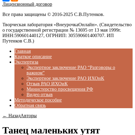
Лицензионный договор
Все права защищены © 2016-2025 С.В.Путенков.
Творческая лаборатория «ВнеурочкаОнлайн». (Свидетельство
о государственной регистрации № 13695 от 13 мая 1999г.
ИНН:590601440127, ОГРНИП: 305590601400707. ИП
Путенков С.В.)
Главная
Краткое описание
Экспертиза
Экспертное заключение РАО “Разговоры о
важном”
Экспертное заключение РАО ИХОиК
Отзыв РАО ИХОиК
Министерство просвещения РФ
Видео отзыв
Методическое пособие
Обратная связь
← Назад
Авторы
Танец маленьких утят