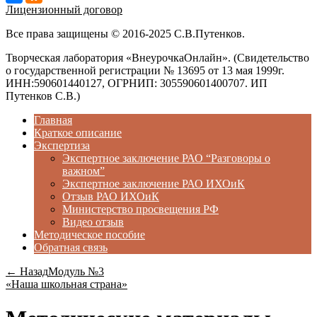
Лицензионный договор
Все права защищены © 2016-2025 С.В.Путенков.
Творческая лаборатория «ВнеурочкаОнлайн». (Свидетельство
о государственной регистрации № 13695 от 13 мая 1999г.
ИНН:590601440127, ОГРНИП: 305590601400707. ИП
Путенков С.В.)
Главная
Краткое описание
Экспертиза
Экспертное заключение РАО “Разговоры о
важном”
Экспертное заключение РАО ИХОиК
Отзыв РАО ИХОиК
Министерство просвещения РФ
Видео отзыв
Методическое пособие
Обратная связь
← Назад
Модуль №3
«Наша школьная страна»