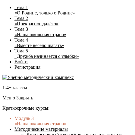
Тема 1
«О Родине, только о Родине»
Тема 2
«Прекрасное далёко»
Тема 3
«Наша школьная страна»
Тема 4
«Вместе весело шагать»
Тема 5
«Дружба начинается с улыбки»
Войти
Регистрация
1-4+ классы
Меню
Закрыть
Краткосрочные курсы:
Модуль 3
«Наша школьная страна»
Методические материалы
Краткосрочный курс «Наша школьная страна»