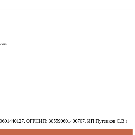
роки
590601440127, ОГРНИП: 305590601400707. ИП Путенков С.В.)