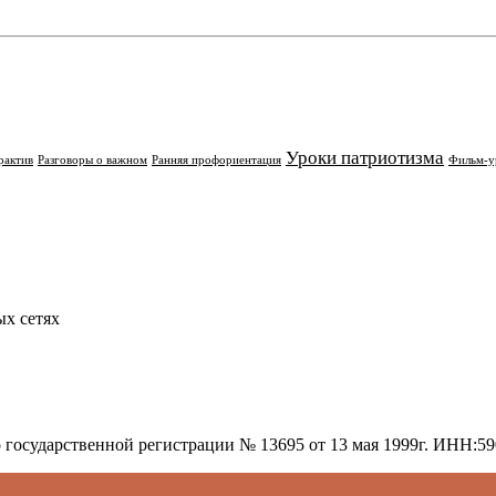
Уроки патриотизма
рактив
Разговоры о важном
Ранняя профориентация
Фильм-у
х сетях
о государственной регистрации № 13695 от 13 мая 1999г. ИНН: