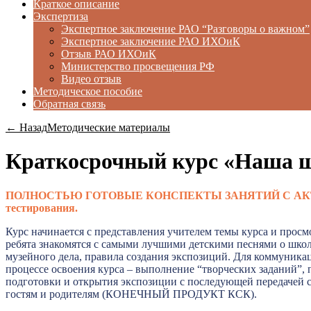
Краткое описание
Экспертиза
Экспертное заключение РАО “Разговоры о важном”
Экспертное заключение РАО ИХОиК
Отзыв РАО ИХОиК
Министерство просвещения РФ
Видео отзыв
Методическое пособие
Обратная связь
← Назад
Методические материалы
Краткосрочный курс «Наша ш
ПОЛНОСТЬЮ
ГОТОВЫЕ КОНСПЕКТЫ ЗАНЯТИЙ С АКТИВН
тестирования.
Курс начинается с представления учителем темы курса и прос
ребята знакомятся с самыми лучшими детскими песнями о школ
музейного дела, правила создания экспозиций. Для коммуника
процессе освоения курса – выполнение “творческих заданий”, 
подготовки и открытия экспозиции с последующей передачей 
гостям и родителям (КОНЕЧНЫЙ ПРОДУКТ КСК).