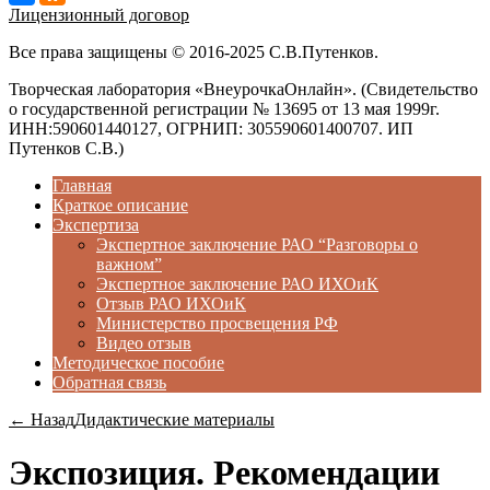
Лицензионный договор
Все права защищены © 2016-2025 С.В.Путенков.
Творческая лаборатория «ВнеурочкаОнлайн». (Свидетельство
о государственной регистрации № 13695 от 13 мая 1999г.
ИНН:590601440127, ОГРНИП: 305590601400707. ИП
Путенков С.В.)
Главная
Краткое описание
Экспертиза
Экспертное заключение РАО “Разговоры о
важном”
Экспертное заключение РАО ИХОиК
Отзыв РАО ИХОиК
Министерство просвещения РФ
Видео отзыв
Методическое пособие
Обратная связь
← Назад
Дидактические материалы
Экспозиция. Рекомендации