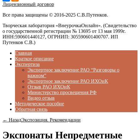
Лицензионный договор
Все права защищены © 2016-2025 С.В.Путенков.
Творческая лаборатория «ВнеурочкаОнлайн». (Свидетельство
о государственной регистрации № 13695 от 13 мая 1999г.
ИНН:590601440127, ОГРНИП: 305590601400707. ИП
Путенков С.В.)
Главная
Краткое описание
Экспертиза
Экспертное заключение РАО “Разговоры о
важном”
Экспертное заключение РАО ИХОиК
Отзыв РАО ИХОиК
Министерство просвещения РФ
Видео отзыв
Методическое пособие
Обратная связь
← Назад
Экспозиция. Рекомендации
Экспонаты Непредметные