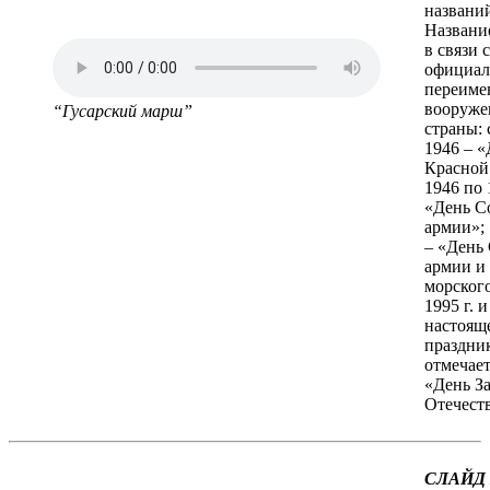
названи
Названи
в связи с
официа
переиме
вооруже
“Гусарский марш”
страны: 
1946 – «
Красной
1946 по 
«День С
армии»;
– «День
армии и
морского
1995 г. и
настоящ
праздни
отмечает
«День З
Отечеств
СЛАЙД 