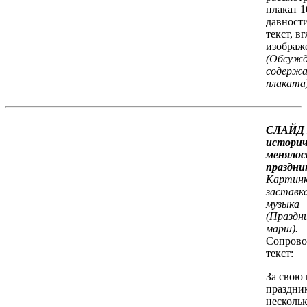
плакат 1
давност
текст, в
изображ
(Обсужд
содержа
плаката)
СЛАЙД 
историч
менялос
праздни
Картинк
заставк
музыка
(Праздн
марш).
Сопрово
текст:
За свою
праздни
несколь