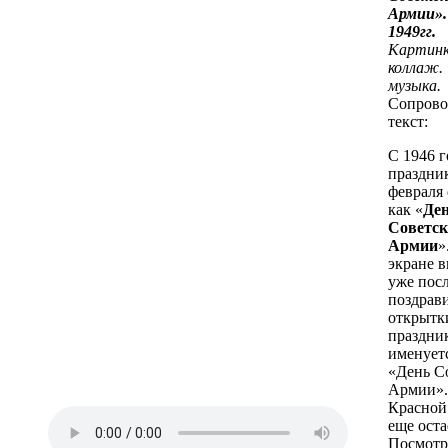
Армии».
1949гг.
Картинк
коллаж.
музыка.
Сопрово
текст:
С 1946 г
праздни
февраля 
как «
Де
Советск
Армии
»
экране 
уже пос
поздрав
открытк
праздни
именуетс
«День С
Армии».
Красной
еще оста
Посмотр