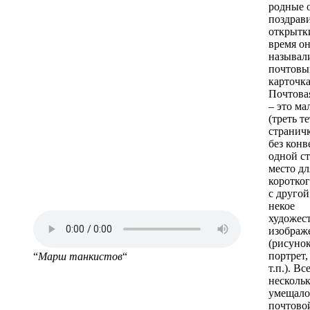
родные 
поздрав
открытки
время о
называл
почтов
карточка
Почтова
– это ма
(треть т
странич
без конв
одной с
место дл
коротког
с другой
некое
художес
изображ
(рисунок
портрет,
“
Марш танкистов
“
т.п.). Вс
нескольк
умещало
почтово