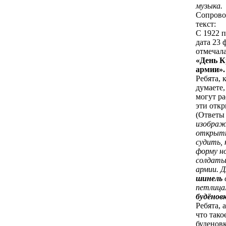
музыка.
Сопрово
текст:
С 1922 п
дата 23 
отмечала
«День К
армии».
Ребята, 
думаете,
могут ра
эти отк
(Ответы
изображ
открыт
судить, 
форму н
солдаты
армии. Д
шинель
петлица
будёнов
Ребята, 
что тако
буденов