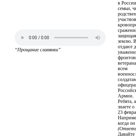
в России
семьи, ч
родстве
участвов
кровопр
сражени
защищая
землю. В
отдают 
“Прощание славянки”
уважения
фронтов
ветерана
всем
военнос
солдатам
офицера
Российс
Армии.
Ребята, 
знаете о
23 февра
Наприме
когда он
(Ответы
Давайте