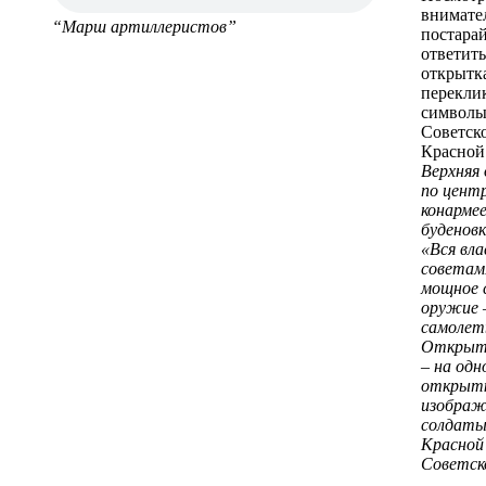
внимате
“Марш артиллеристов”
постарай
ответить
открытка
перекли
символ
Советск
Красной
Верхняя
по центр
конармее
буденовк
«Вся вл
советам
мощное 
оружие 
самолет
Открытк
– на одн
открыт
изобра
солдаты
Красной
Советск