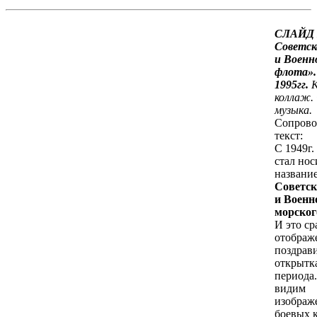
СЛАЙД 
Советск
и Военн
флота».
1995гг.
коллаж.
музыка.
Сопрово
текст:
С 1949г.
стал нос
название
Советск
и Военн
морског
И это ср
отображ
поздрав
открытк
периода
видим
изображ
боевых к