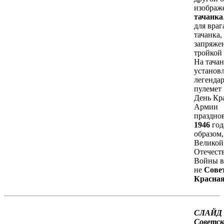
изображ
тачанка
для враг
тачанка,
запряже
тройкой
На тачан
установ
легенда
пулемет
День Кр
Армии
празднов
1946
год
образом,
Великой
Отечест
Войны в
не
Сове
Красна
СЛАЙД 
Советск