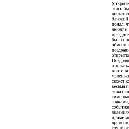
(открытк
этого б
достаточ
близкий
понял, ч
любят и 
праздни
было пр
обменив
поздрав
открытк
Поздрав
открытка
почти вс
маленьки
сюжет к
весьма п
этом на
символа
знаками,
события
явлениям
примета
времени
точно о