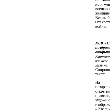
но и же
военнос
женщин-
Великой
Отечест
войны.
№10. «С
поздрав
открыт
Картинк
коллаж.
музыка.
Сопрово
текст:
На
поздрав
открытка
правило
художни
изображ
– Красну