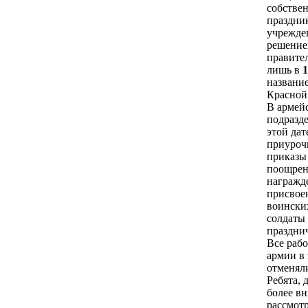
собстве
праздник
учрежде
решени
правите
лишь в
1
названи
Красной
В армей
подразд
этой дат
приуроч
приказы
поощрен
награжд
присвое
воинских
солдаты
праздни
Все рабо
армии в 
отменял
Ребята, 
более в
рассмот