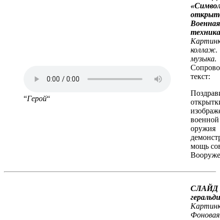
«Симво
открыт
Военная
техника
Картинк
коллаж.
музыка.
Сопрово
текст:
Поздрав
“
Герой
“
открытк
изображ
военной
оружия
демонст
мощь со
Вооруже
СЛАЙД 
геральд
Картинк
Фоновая