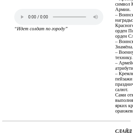
символ 
Армии.
– Воинс
награды:
Красног
“Идет солдат по городу”
орден П
орден С
– Воинс
Знамёна
– Военн
технику.
– Армей
атрибути
– Кремл
пейзажи
праздни
салют.
Сами от
выполня
ярких кр
оранжев
СЛАЙД 