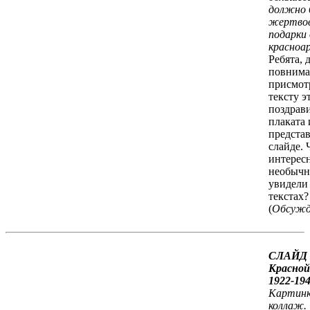
должно 
жертво
подарки 
красноа
Ребята, 
повнима
присмот
тексту э
поздрав
плаката
предста
слайде. 
интерес
необычн
увидели 
текстах?
(
Обсужд
СЛАЙД 
Красной
1922-194
Картинк
коллаж.