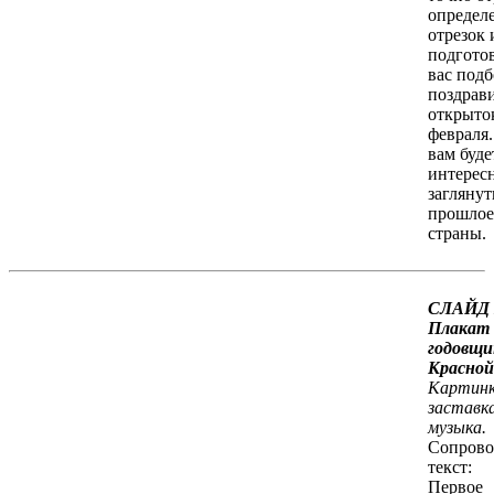
определ
отрезок 
подгото
вас под
поздрав
открыток
февраля.
вам буде
интерес
заглянут
прошлое
страны.
СЛАЙД 
Плакат 
годовщи
Красной
Картинк
заставк
музыка.
Сопрово
текст:
Первое