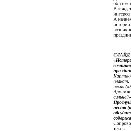
об этом 
Вас жде
интерес
А начне
истории
возникн
праздник
СЛАЙД 
«Истор
возникн
праздни
Картинк
плакат.
песня («
Армия вс
сильней»
Прослу
песню (
обсудит
содержа
Сопрово
текст: