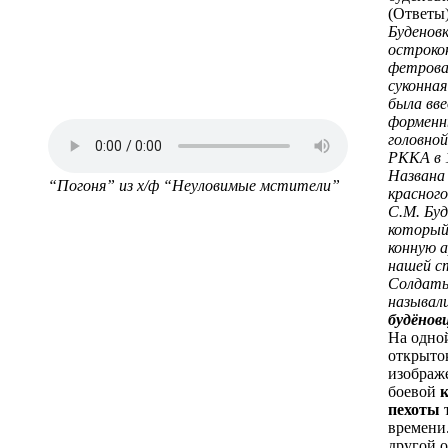
(Ответы
Буденовк
остроко
фетрова
суконна
была вве
формен
головной
РККА в 1
Названа
“Погоня” из х/ф “Неуловимые мстители”
красного
С.М. Буд
который
конную 
нашей с
Солдаты
называл
будёнов
На одно
открыто
изображ
боевой
пехоты
времени
другой 