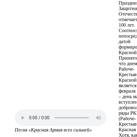
Праздни
Защитни
Отечест
отмечает
100 лет.
Соотнос
непосре
датой
формиро
Красной
Принято 
что дне
Рабоче-
Крестья
Красной
является
февраля
– день м
вступле
доброво
ряды Р
(Рабоче-
Крестья
Красная
Песня «Красная Армия всех сильней»
Хотя, ка