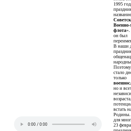
1995 год
праздни
название
Советск
Военно-
флота
».
он был
переиме
В наши 
праздни
общенац
народны
Поэтому
стало дн
только
военно
но и все
независ
возраста
потенци
встать н
Родины.
для мно
23 февра
праздни