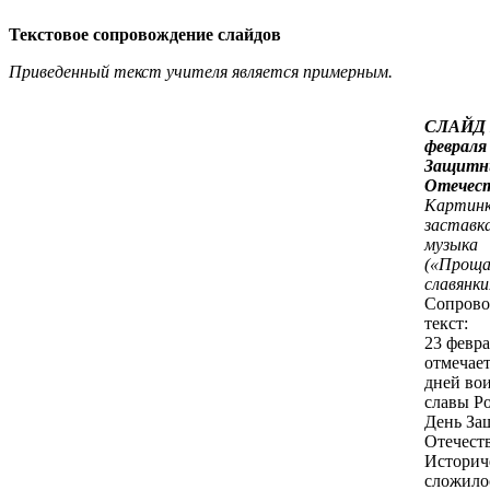
Текстовое сопровождение слайдов
Приведенный текст учителя является примерным.
СЛАЙД 
февраля
Защитн
Отечес
Картинк
заставк
музыка
(«Проща
славянки
Сопрово
текст:
23 февра
отмечает
дней во
славы Р
День За
Отечеств
Историч
сложилос