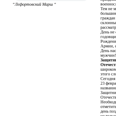
военнос
“Лефортовский Марш “
Тем не м
большин
граждан
склонны
рассматр
День не 
годовщи
Рождени
Армии, с
День на
мужчин!
Защитн
Отечес
широком
этого сл
Сегодня
23 февра
названи
Защитни
Отечеств
Необход
отметить
день по
не толь