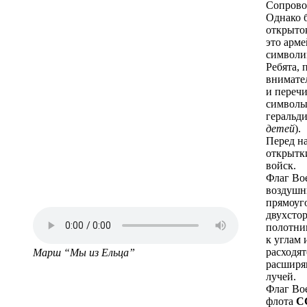
Сопрово
Однако 
открыток
это арме
символи
Ребята, 
внимате
и перечи
символы
геральди
детей
).
Перед н
открытк
войск.
Флаг Во
воздушн
прямоуг
двухсто
полотни
к углам 
расходят
Марш “Мы из Ельца”
расшир
лучей.
Флаг Во
флота
С