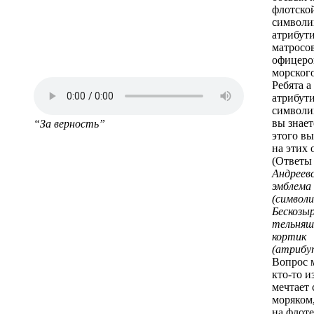
флотско
символи
атрибут
матросо
офицеро
морского
Ребята а
атрибут
символ
вы знает
“За верность”
этого в
на этих 
(Ответы 
Андреевс
эмблем
(символи
Бескозыр
тельняшк
кортик
(атрибу
Вопрос 
кто-то и
мечтает 
моряком
на флот