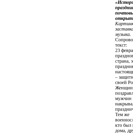
«Истор
праздни
почтов
открыт
Картинк
заставк
музыка.
Сопрово
текст:
23 февра
празднов
страна, 
праздни
настоящ
– защит
своей Р
Женщин
поздрав
мужчин 
накрыва
праздни
Тем же
военнос
кто был 
дома, др