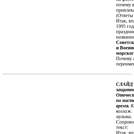
почему в
привлек
(Ответы 
Итак, вп
1995 год
праздни
название
Советск
и Военн
морског
Почему 
переиме
СЛАЙД 
защитн
Отечест
по наст
время.
К
коллаж.
музыка.
Сопрово
текст:
Итак, вп