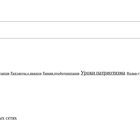
Уроки патриотизма
рактив
Разговоры о важном
Ранняя профориентация
Фильм-у
х сетях