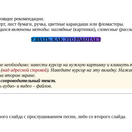
тоящие рекомендации.
рт, лист бумаги, ручка, цветные карандаши или фломастеры.
ющихся включены методы:
наглядные
(картинки),
словесные (расск
УЗНАТЬ, КАК ЭТО РАБОТАЕТ
не необходимо: навести курсор на нужную картинку и кликнуть
 (
над адресной строкой
). Наведите курсор на эту вкладку. Наж
на втором экране.
и сопроводительный текст.
аудио- и видео – файлов.
ого слайда с прослушиванием песни, либо со второго слайда.