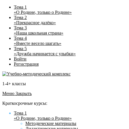
Тема 1
«О Родине, только о Родине»
Тема 2
«Прекрасное далёко»
Тема 3
«Наша школьная страна»
Тема 4
«Вместе весело шагать»
Тема 5
«Дружба начинается с улыбки»
Войти
Регистрация
1-4+ классы
Меню
Закрыть
Краткосрочные курсы:
Тема 1
«О Родине, только о Родине»
Методические материалы
Дидактические материалы