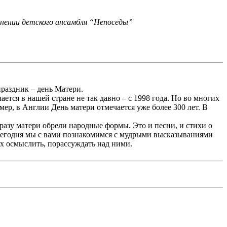
лнении детского ансамбля “Непоседы”
праздник – день Матери.
тся в нашей стране не так давно – с 1998 года. Но во многих
ер, в Англии День матери отмечается уже более 300 лет. В
бразу матери обрели народные формы. Это и песни, и стихи о
А сегодня мы с вами познакомимся с мудрыми высказываниями
их осмыслить, порассуждать над ними.