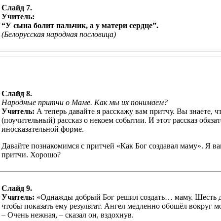
Слайд 7
.
Учитель:
“У сына болит пальчик, а у матери сердце”.
(Белорусская
народная пословица)
Слайд 8
.
Народные притчи о Маме. Как мы их понимаем?
Учитель:
А теперь давайте я расскажу вам притчу. Вы знаете, ч
(поучительный) рассказ о некоем событии. И этот рассказ обяза
иносказательной форме.
Давайте познакомимся с притчей «Как Бог создавал маму». Я вам
притчи. Хорошо?
Слайд 9
.
Учитель:
«Однажды добрый Бог решил создать… маму. Шесть дн
чтобы показать ему результат. Ангел медленно обошёл вокруг м
– Очень нежная, – сказал он, вздохнув.