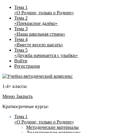
Тема 1
«О Родине, только о Родине»
Тема 2
«Прекрасное далёко»
Тема 3
«Наша школьная страна»
Тема 4
«Вместе весело шагать»
Тема 5
«Дружба начинается с улыбки»
Войти
Регистрация
1-4+ классы
Меню
Закрыть
Краткосрочные курсы:
Тема 1
«О Родине, только о Родине»
Методические материалы
Дидактические материалы