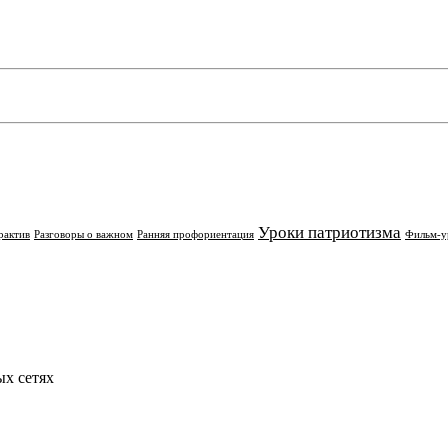
Уроки патриотизма
рактив
Разговоры о важном
Ранняя профориентация
Фильм-у
х сетях