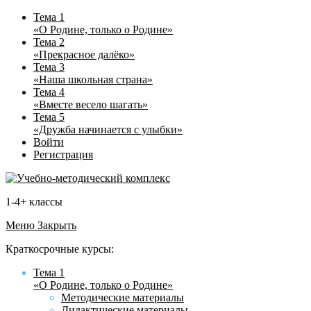
Тема 1
«О Родине, только о Родине»
Тема 2
«Прекрасное далёко»
Тема 3
«Наша школьная страна»
Тема 4
«Вместе весело шагать»
Тема 5
«Дружба начинается с улыбки»
Войти
Регистрация
1-4+ классы
Меню
Закрыть
Краткосрочные курсы:
Тема 1
«О Родине, только о Родине»
Методические материалы
Дидактические материалы