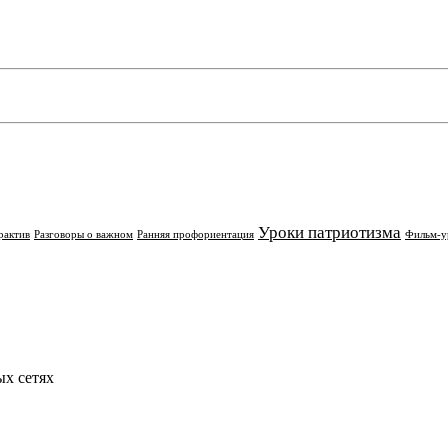
Уроки патриотизма
рактив
Разговоры о важном
Ранняя профориентация
Фильм-у
х сетях